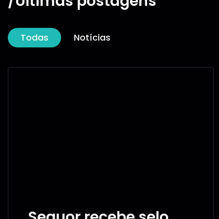
/Últimas postagens
Todas
Notícias
Sequor recebe selo